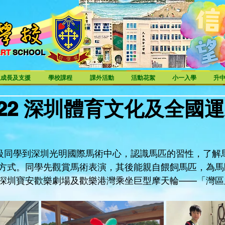
ART
SCHOOL
ART SCHOOL
生成長及支援
學校課程
課外活動
活動花絮
小一入學
升
06-22 深圳體育文化及全國
年級同學到深圳光明國際馬術中心，認識馬匹的習性，了解
方式。同學先觀賞馬術表演，其後能親自餵飼馬匹，為馬
深圳寶安歡樂劇場及歡樂港灣乘坐巨型摩天輪——「灣區