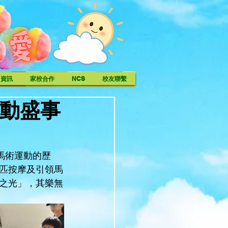
中資訊
家校合作
NCS
校友聯繫
運動盛事
馬術運動的歷
匹按摩及引領馬
之光」，其樂無