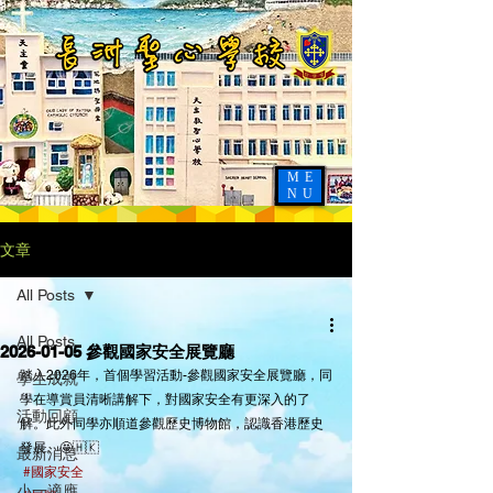
ME
NU
文章
All Posts
All Posts
2026-01-05 參觀國家安全展覽廳
踏入2026年，首個學習活動-參觀國家安全展覽廳，同
學生成就
學在導賞員清晰講解下，對國家安全有更深入的了
活動回顧
解。此外同學亦順道參觀歷史博物館，認識香港歷史
發展。🤩🇭🇰
最新消息
#國家安全
小一適應