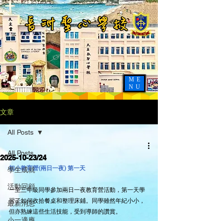
ME
NU
文章
All Posts
All Posts
2025-10-23/24
初小教育營(兩日一夜) 第一天
學生成就
活動回顧
一至三年級同學參加兩日一夜教育營活動，第一天學
習了如何收拾餐桌和整理床鋪。同學雖然年紀小小，
最新消息
但亦熟練這些生活技能，受到導師的讚賞。
小一適應