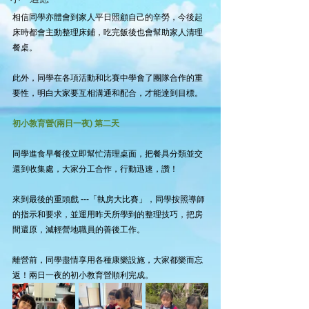
相信同學亦體會到家人平日照顧自己的辛勞，今後起
床時都會主動整理床鋪，吃完飯後也會幫助家人清理
餐桌。
此外，同學在各項活動和比賽中學會了團隊合作的重
要性，明白大家要互相溝通和配合，才能達到目標。
初小教育營(兩日一夜) 第二天
同學進食早餐後立即幫忙清理桌面，把餐具分類並交
還到收集處，大家分工合作，行動迅速，讚！
來到最後的重頭戲 ---「執房大比賽」，同學按照導師
的指示和要求，並運用昨天所學到的整理技巧，把房
間還原，減輕營地職員的善後工作。
離營前，同學盡情享用各種康樂設施，大家都樂而忘
返！兩日一夜的初小教育營順利完成。