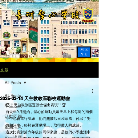
ME
NU
文章
All Posts
All Posts
2025-03-14 天主教教區聯校運動會
🏆 **天主教教區運動會傑出表現** 🏆
學生成就
自去年9月開始，聖心的運動員每天早上和每周的兩個
活動回顧
下午也會進行訓練，他們無懼烈日和寒風，付出了努
力和汗水，終於在運動場上，取得傲人的成績。
最新消息
這次比賽對於六年級的同學來說，是他們小學生活中
小一適應