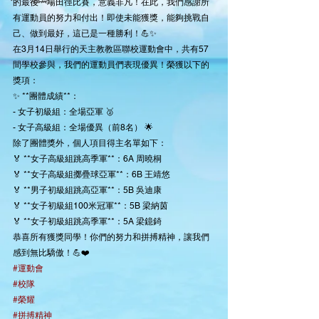
的最後一場田徑比賽，意義非凡！在此，我們感謝所
有運動員的努力和付出！即使未能獲獎，能夠挑戰自
己、做到最好，這已是一種勝利！💪✨
在3月14日舉行的天主教教區聯校運動會中，共有57
間學校參與，我們的運動員們表現優異！榮獲以下的
獎項：
✨ **團體成績**：
- 女子初級組：全場亞軍 🥈
- 女子高級組：全場優異（前8名） 🌟
除了團體獎外，個人項目得主名單如下：
🏅 **女子高級組跳高季軍**：6A 周曉桐
🏅 **女子高級組擲疊球亞軍**：6B 王靖悠
🏅 **男子初級組跳高亞軍**：5B 吳迪康
🏅 **女子初級組100米冠軍**：5B 梁納茵
🏅 **女子初級組跳高季軍**：5A 梁鐿錡
恭喜所有獲獎同學！你們的努力和拼搏精神，讓我們
感到無比驕傲！💪❤️
#運動會
#校隊
#榮耀
#拼搏精神