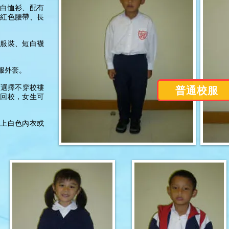
白恤衫、配有
紅色腰帶、長
服裝、短白襪
服外套。
普通校服
可選擇不穿校褸
回校，女生可
上白色內衣或