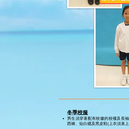
冬季校服
男生須穿著配有校徽的校褸及長袖
西褲、短白襪及黑皮鞋(上衣須束上