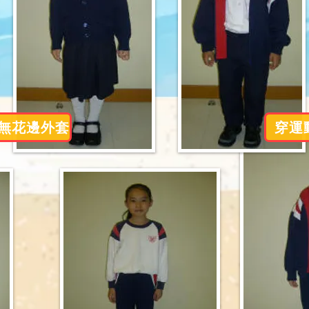
無花邊外套
穿運