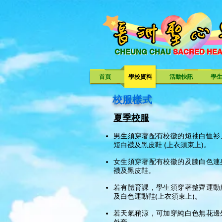
CHEUNG CHAU
SACRED HE
CHEUNG CHAU SACRED HE
首頁
學校資料
活動快訊
學
校服樣式
夏季校服
男生須穿著配有校徽的短袖白恤衫
短白襪及黑皮鞋 (上衣須束上)。
女生須穿著配有校徽的及膝白色連
襪及黑皮鞋。
若有體育課，學生須穿著整齊運動
及白色運動鞋(上衣須束上)。
若天氣稍涼，可加穿純白色無花邊