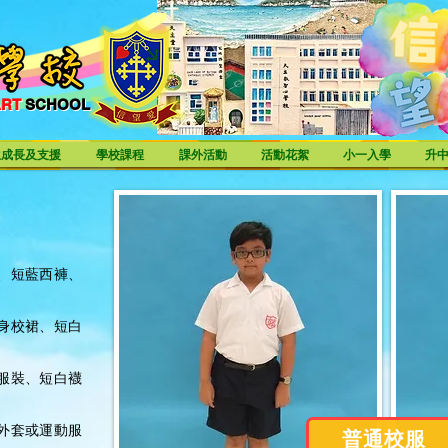
ART
SCHOOL
ART SCHOOL
生成長及支援
學校課程
課外活動
活動花絮
小一入學
升
、短藍西褲、
身校裙、短白
服裝、短白襪
外套或運動服
普通校服