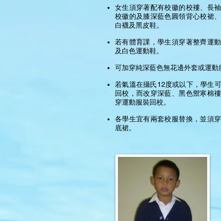
女生須穿著配有校徽的校褸、長袖
校徽的及膝深藍色圓領背心校裙、
白襪及黑皮鞋。
若有體育課，學生須穿著整齊運動
及白色運動鞋。
可加穿純深藍色無花邊外套或運動
若氣溫在攝氏12度或以下，學生
回校，而改穿深藍、黑色禦寒棉褸
穿運動服裝回校。
各學生宜有兩套校服替換，並須穿
底裙。