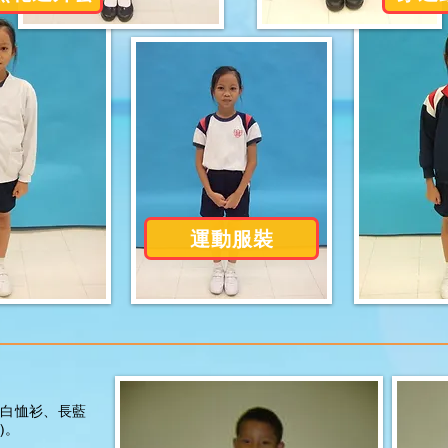
運動服裝
白恤衫、長藍
)。