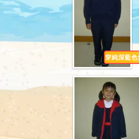
穿純深藍色