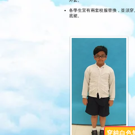
外套。
各學生宜有兩套校服替換，並須穿
底裙。
穿純白色