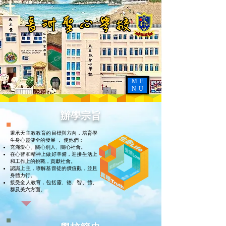
ME
NU
辦學宗旨
秉承天主教教育的目標與方向，培育學
生身心靈健全的發展 ， 使他們：
充滿愛心、關心別人、關心社會。
在心智和精神上做好準備，迎接生活上
和工作上的挑戰，貢獻社會。
認識上主，瞭解基督徒的價值觀，並且
身體力行。
接受全人教育，包括靈、德、智、體、
群及美六方面。