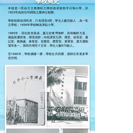
學校簡史
本校是一所由天主教教區主辦的政府資助半日制小學，於
1953年由前任司鐸陸之樂神父創辦。
學校初期租用民房，只有課室4間，學生人數百餘人，為一私
立學校；
1956年學校轉為津貼小學。
1965年，現址校舍落成，矗立於東灣海畔，前倚幽靜大道，
後臨長灘碧海，環境清靜；內有課室九間、禮堂、校長室、書
記室、教務處、會客室、音樂室、體育室、童軍室、露天運動
場等各一。當時共增至十五班，學生人數670餘人。
至1998年，學校擴建一層，學校合共四層，讓師生有更多學
習空間。