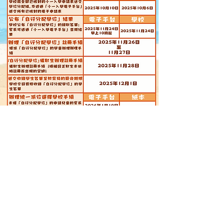
長洲聖心學校
CHEUNG CHAU SACRED HEART SCHOOL