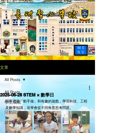
ME
NU
文章
All Posts
All Posts
2025-06-28 STEM × 數學日
同學透過「動手做」和有趣的遊戲，學習科技、工程
學生成就
及數學知識，並學會從不同角度思考問題。
活動回顧
最新消息
小一適應