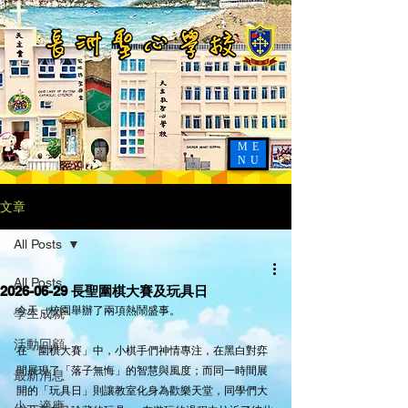
ME
NU
文章
All Posts
All Posts
2026-06-29 長聖圍棋大賽及玩具日
今天，校園舉辦了兩項熱鬧盛事。
學生成就
活動回顧
在「圍棋大賽」中，小棋手們神情專注，在黑白對弈
間展現了「落子無悔」的智慧與風度；而同一時間展
最新消息
開的「玩具日」則讓教室化身為歡樂天堂，同學們大
小一適應