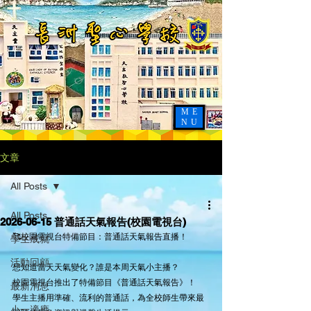
ME
NU
文章
All Posts
All Posts
2026-06-15 普通話天氣報告(校園電視台)
🥰校園電視台特備節目：普通話天氣報告直播！
學生成就
活動回顧
想知道當天天氣變化？誰是本周天氣小主播？
校園電視台推出了特備節目《普通話天氣報告》！
最新消息
學生主播用準確、流利的普通話，為全校師生帶來最
小一適應