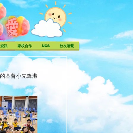
中資訊
家校合作
NCS
校友聯繫
」的基督小先鋒港