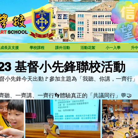
ART
SCHOOL
ART SCHOOL
生成長及支援
學校課程
課外活動
活動花絮
小一入學
升
05-23 基督小先鋒聯校活動
基督小先鋒今天出動🚩參加主題為「我聽、你講，一齊行
聽、一齊講、一齊行👣體驗真正的「共議同行」💬🤝