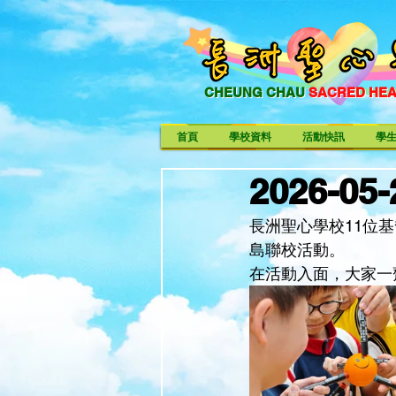
CHEUNG CHAU
SACRED HE
CHEUNG CHAU SACRED HE
首頁
學校資料
活動快訊
學
2026-
長洲聖心學校11位
島聯校活動。
在活動入面，大家一齊