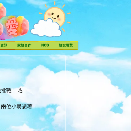
中資訊
家校合作
NCS
校友聯繫
戰！ 💪
中，兩位小將憑著