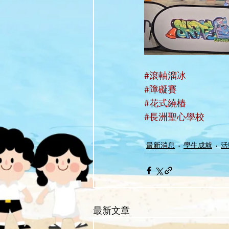
#滾軸溜冰
#障礙賽
#花式繞樁
#長洲聖心學校
最新消息
學生成就
活
最新文章