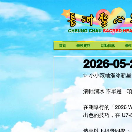
CHEUNG CHAU
SACRED HE
CHEUNG CHAU SACRED HE
首頁
學校資料
活動快訊
學
2026-
✨ 小小滾軸溜冰新星
滾軸溜冰 不單是一
在剛舉行的「2026 
出色的技巧，在 U7
恭喜以下得獎同學：