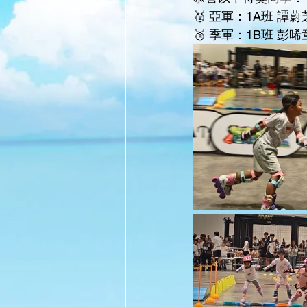
🥈 亞軍：1A班 譚蔚
🥉 季軍：1B班 彭晞