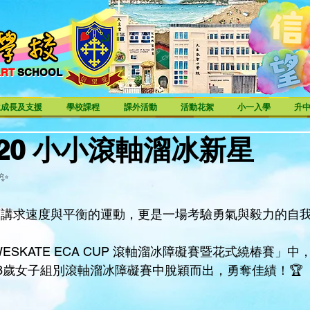
ART
SCHOOL
ART SCHOOL
生成長及支援
學校課程
課外活動
活動花絮
小一入學
升
05-20 小小滾軸溜冰新星
✨
項講求速度與平衡的運動，更是一場考驗勇氣與毅力的自我挑
WESKATE ECA CUP 滾軸溜冰障礙賽暨花式繞椿賽」
-8歲女子組別滾軸溜冰障礙賽中脫穎而出，勇奪佳績！🏆