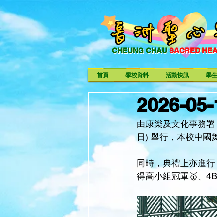
CHEUNG CHAU
SACRED HE
CHEUNG CHAU SACRED HE
首頁
學校資料
活動快訊
學
2026-0
由康樂及文化事務署 
日) 舉行，本校中國
同時，典禮上亦進行「
得高小組冠軍🥇、4