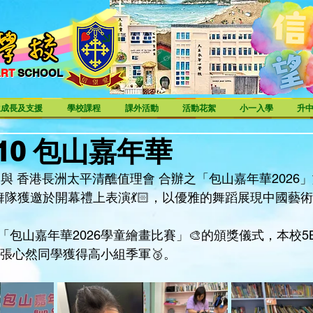
ART
SCHOOL
ART SCHOOL
生成長及支援
學校課程
課外活動
活動花絮
小一入學
升
5-10 包山嘉年華
與 香港長洲太平清醮值理會 合辦之「包山嘉年華2026」於
舞隊獲邀於開幕禮上表演💃🏻，以優雅的舞蹈展現中國藝術
包山嘉年華2026學童繪畫比賽」🎨的頒獎儀式，本校5
B張心然同學獲得高小組季軍🥉。