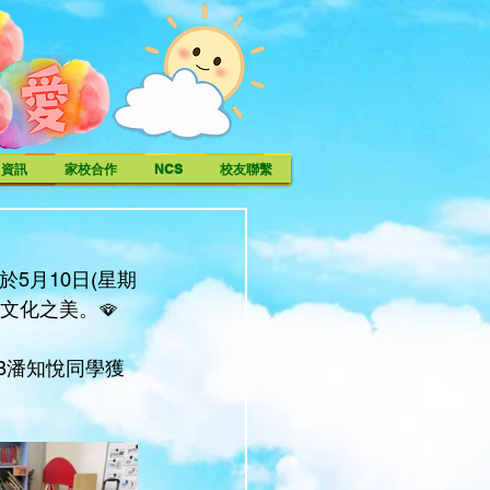
中資訊
家校合作
NCS
校友聯繫
5月10日(星期
文化之美。🪭
B潘知悅同學獲