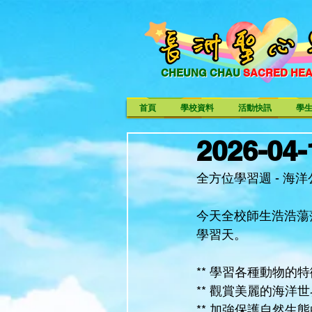
CHEUNG CHAU
SACRED HE
CHEUNG CHAU SACRED HE
首頁
學校資料
活動快訊
學
2026-
全方位學習週 - 海
今天全校師生浩浩蕩
學習天。
** 學習各種動物的
** 觀賞美麗的海洋世
** 加強保護自然生