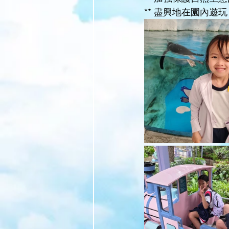
** 盡興地在園內遊玩