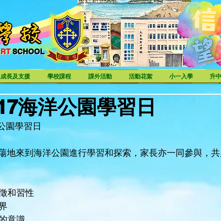
ART
SCHOOL
ART SCHOOL
生成長及支援
學校課程
課外活動
活動花絮
小一入學
升
04-17海洋公園學習日
洋公園學習日
蕩地來到海洋公園進行學習和探索，家長亦一同參與，共
特徵和習性
界
態的意識