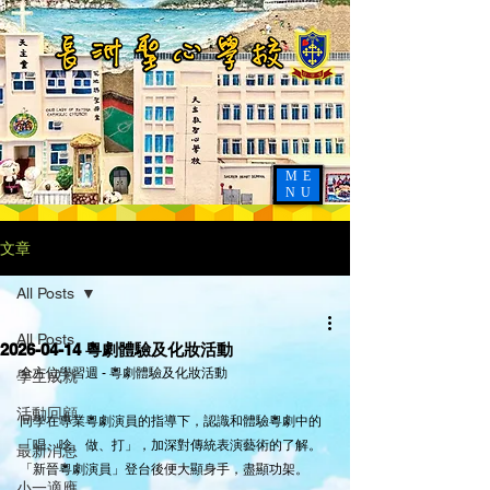
ME
NU
文章
All Posts
All Posts
2026-04-14 粵劇體驗及化妝活動
全方位學習週 - 粵劇體驗及化妝活動
學生成就
活動回顧
同學在專業粵劇演員的指導下，認識和體驗粵劇中的
「唱、唸、做、打」，加深對傳統表演藝術的了解。
最新消息
「新晉粵劇演員」登台後便大顯身手，盡顯功架。
小一適應