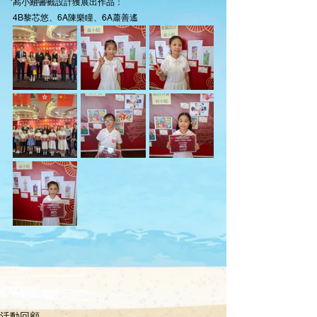
高小組書籤設計獲展出作品：
4B黎芯悠、6A陳樂瞳、6A蕭善遙
活動回顧