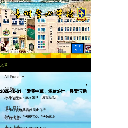
ME
NU
文章
All Posts
All Posts
2025-10-01 「愛我中華．筆繪盛世」展覽活動
「愛我中華 · 筆繪盛世」展覽活動
學生成就
活動回顧
初小組填色共賞獲展出作品：
2A王子琛、2A關籽瀅、2A張紫蔚
最新消息
小一適應