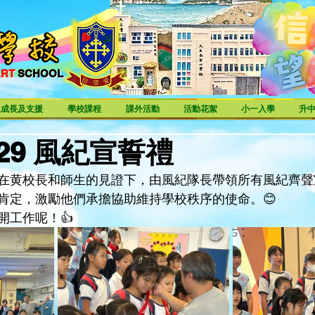
ART
SCHOOL
ART SCHOOL
生成長及支援
學校課程
課外活動
活動花絮
小一入學
升
9-29 風紀宣誓禮
在黄校長和師生的見證下，由風紀隊長帶領所有風紀齊聲
肯定，激勵他們承擔協助維持學校秩序的使命。😊
開工作呢！👍