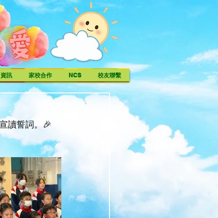
中資訊
家校合作
NCS
校友聯繫
宣讀誓詞。🎉