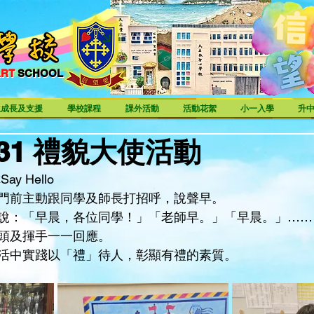
ART
SCHOOL
ART SCHOOL
生成長及支援
學校課程
課外活動
活動花絮
小一入學
升
3-31 禮貌大使活動
y Hello
門前主動跟同學及師長打招呼，說聲早。
說：「早晨，各位同學！」「老師早。」「早晨。」……
頭及揮手一一回應。
活中實踐以「禮」待人，彰顯有禮的素質。