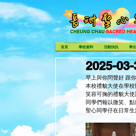
CHEUNG CHAU
SACRED HE
CHEUNG CHAU SACRED HE
首頁
學校資料
活動快訊
學
2025-0
早上與你問聲好 跟你Sa
本校禮貌大使在學校
笑容可掬的禮貌大使
同學們報以微笑、點
聖心同學仔在日常生