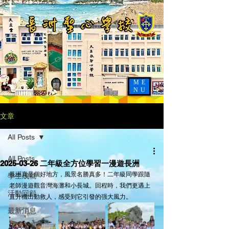
ME
NU
文章
All Posts
All Posts
2025-03-26 二年級全方位學習一漫遊長洲
長洲真是個好地方，風景名勝真多！二年級同學跟隨
學生成就
老師漫遊觀音灣海灘和小長城。回程時，我們更遇上
活動回顧
直升機出動救人，感受到它引發的强大風力。
最新消息
小一適應