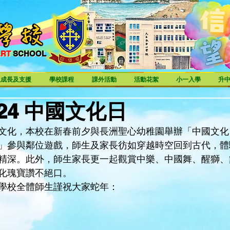
ART
SCHOOL
ART SCHOOL
生成長及支援
學校課程
課外活動
活動花絮
小一入學
升
1-24 中國文化日
文化，本校在新春前夕與長洲聖心幼稚園舉辦「中國文化
」參與鄰位遊戲，師生及家長彷如穿越時空回到古代，體
精深。此外，師生家長更一起觀賞中樂、中國舞、醒獅、
化瑰寶讚不絕口。
學校全體師生謹祝大家蛇年：