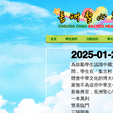
CHEUNG CHAU
SACRED HE
CHEUNG CHAU SACRED HE
首頁
學校資料
活動快訊
學
2025-0
為鼓勵學生認識中國
間，學生在「集古村
體會中華文化的博大
家無不為這些中華文
新春將至，長洲聖心
一本萬利
雙喜臨門
三陽開泰